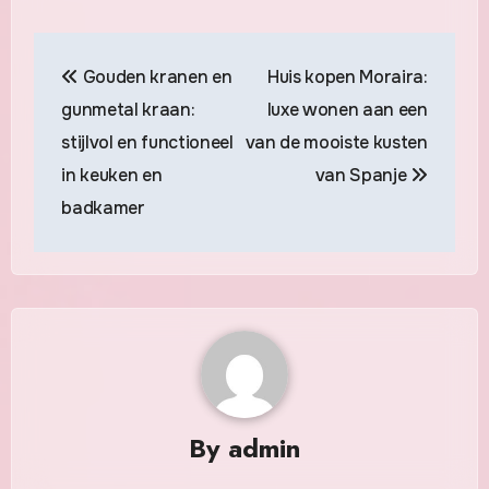
Post
Gouden kranen en
Huis kopen Moraira:
navigation
gunmetal kraan:
luxe wonen aan een
stijlvol en functioneel
van de mooiste kusten
in keuken en
van Spanje
badkamer
By
admin