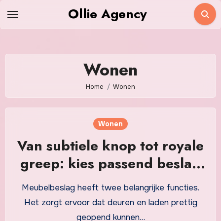
Skip
Ollie Agency
to
content
Wonen
Home
Wonen
Wonen
Van subtiele knop tot royale
greep: kies passend beslag
voor elk meubel
Meubelbeslag heeft twee belangrijke functies.
Het zorgt ervoor dat deuren en laden prettig
geopend kunnen…