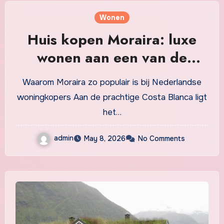
Wonen
Huis kopen Moraira: luxe
wonen aan een van de
mooiste kusten van Spanje
Waarom Moraira zo populair is bij Nederlandse
woningkopers Aan de prachtige Costa Blanca ligt
het…
admin
May 8, 2026
No Comments