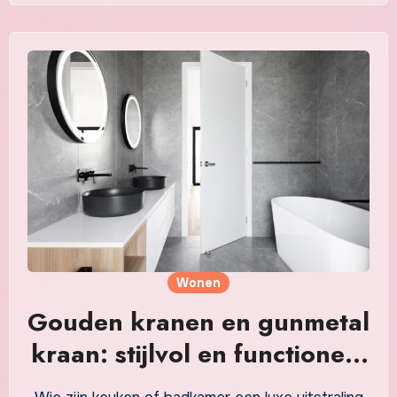
Wonen
Gouden kranen en gunmetal
kraan: stijlvol en functioneel
in keuken en badkamer