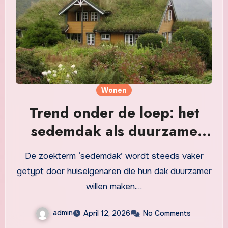
Wonen
Trend onder de loep: het
sedemdak als duurzame
keuze voor je woning
De zoekterm ‘sedemdak’ wordt steeds vaker
getypt door huiseigenaren die hun dak duurzamer
willen maken.…
admin
April 12, 2026
No Comments