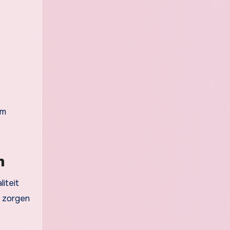
om
n
iteit
t zorgen