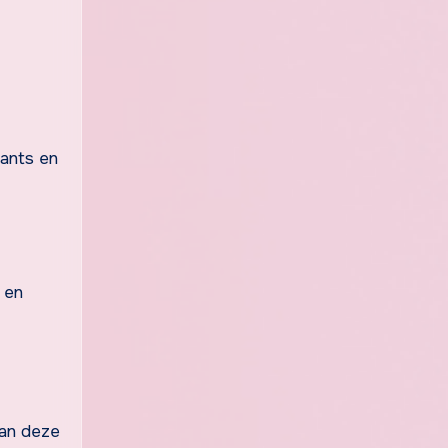
rants en
 en
aan deze