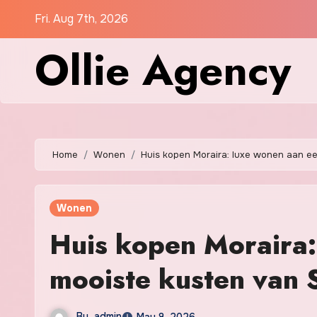
Skip
Fri. Aug 7th, 2026
to
Ollie Agency
content
Home
Wonen
Huis kopen Moraira: luxe wonen aan e
Wonen
Huis kopen Moraira:
mooiste kusten van 
By
admin
May 8, 2026